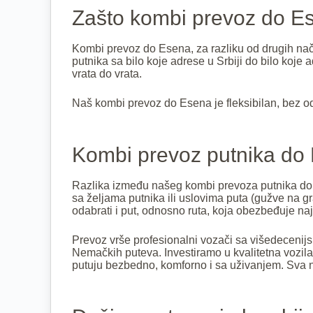
Zašto kombi prevoz do E
Kombi prevoz do Esena, za razliku od drugih na
putnika sa bilo koje adrese u Srbiji do bilo ko
vrata do vrata.
Naš kombi prevoz do Esena je fleksibilan, bez odr
Kombi prevoz putnika do 
Razlika između našeg kombi prevoza putnika do Ese
sa željama putnika ili uslovima puta (gužve na gra
odabrati i put, odnosno ruta, koja obezbeđuje naj
Prevoz vrše profesionalni vozači sa višedeceni
Nemačkih puteva. Investiramo u kvalitetna vozila
putuju bezbedno, komforno i sa uživanjem. Sva n