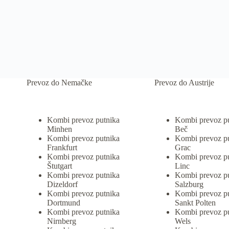
Prevoz do Nemačke
Prevoz do Austrije
Kombi prevoz putnika
Kombi prevoz p
Minhen
Beč
Kombi prevoz putnika
Kombi prevoz p
Frankfurt
Grac
Kombi prevoz putnika
Kombi prevoz p
Štutgart
Linc
Kombi prevoz putnika
Kombi prevoz p
Dizeldorf
Salzburg
Kombi prevoz putnika
Kombi prevoz p
Dortmund
Sankt Polten
Kombi prevoz putnika
Kombi prevoz p
Nirnberg
Wels