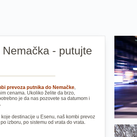
 Nemačka - putujte
bi prevoza putnika do Nemačke
,
m cenama. Ukoliko želite da brzo,
 potrebno je da nas pozovete sa datumom i
.
o koje destinacije u Esenu, naš kombi prevoz
po izboru, po sistemu od vrata do vrata.