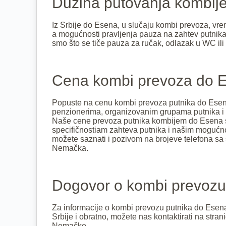
Dužina putovanja kombij
Iz Srbije do Esena, u slučaju kombi prevoza, v
a mogućnosti pravljenja pauza na zahtev putnika
smo što se tiče pauza za ručak, odlazak u WC ili
Cena kombi prevoza do 
Popuste na cenu kombi prevoza putnika do Ese
penzionerima, organizovanim grupama putnika i
Naše cene prevoza putnika kombijem do Esena 
specifičnostiam zahteva putnika i našim mogu
možete saznati i pozivom na brojeve telefona sa 
Nemačka.
Dogovor o kombi prevoz
Za informacije o kombi prevozu putnika do Esen
Srbije i obratno, možete nas kontaktirati na stra
Nemačke.