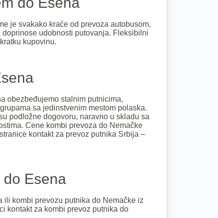
em do Esena
reme je svakako kraće od prevoza autobusom,
 doprinose udobnosti putovanja. Fleksibilni
 kratku kupovinu.
Esena
na obezbeđujemo stalnim putnicima,
 grupama sa jedinstvenim mestom polaska.
su podložne dogovoru, naravno u skladu sa
ćnostima. Cene kombi prevoza do Nemačke
stranice kontakt za prevoz putnika Srbija –
u do Esena
a ili kombi prevozu putnika do Nemačke iz
nici kontakt za kombi prevoz putnika do