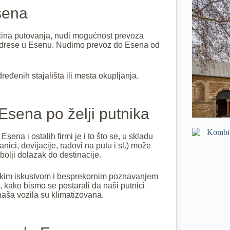
sena
čina putovanja, nudi mogućnost prevoza
je adrese u Esenu. Nudimo prevoz do Esena od
eđenih stajališta ili mesta okupljanja.
Esena po želji putnika
na i ostalih firmi je i to što se, u skladu
nici, devijacije, radovi na putu i sl.) može
bolji dolazak do destinacije.
jskim iskustvom i besprekornim poznavanjem
, kako bismo se postarali da naši putnici
aša vozila su klimatizovana.