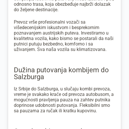
odnosno trasa, koja obezbeđuje najbrži dolazak
do željene destinacije.
Prevoz vrše profesionalni vozači sa
višedecenijskim iskustvom i besprekornim
poznavanjem austrijskih puteva. Investiramo u
kvalitetna vozila, kako bismo se postarali da naši
putnici putuju bezbedno, komforno i sa
uživanjem. Sva naša vozila su klimatizovana.
Dužina putovanja kombijem do
Salzburga
Iz Srbije do Salzburga, u slučaju kombi prevoza,
vreme je svakako kraće od prevoza autobusom, a
mogućnosti pravljenja pauza na zahtev putnika
doprinose udobnosti putovanja. Fleksibilni smo
sa pauzama za ručak ili kratku kupovinu.